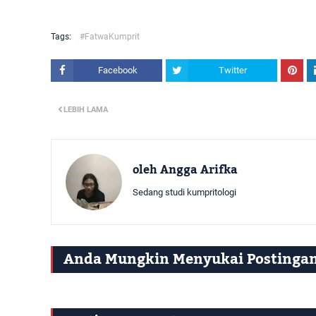
Tags:
#FatwaKumprit
Facebook
Twitter
LEBIH LAMA
oleh
Angga Arifka
Sedang studi kumpritologi
Anda Mungkin Menyukai Postingan