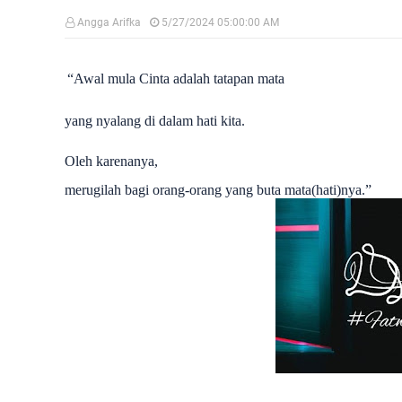
Angga Arifka
5/27/2024 05:00:00 AM
“Awal mula Cinta adalah tatapan mata
yang nyalang di dalam hati kita.
Oleh karenanya,
merugilah bagi orang-orang yang buta mata(hati)nya.”