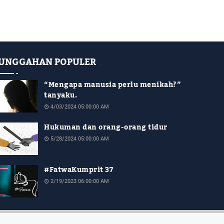
UNGGAHAN POPULER
“Mengapa manusia perlu menikah?”
tanyaku.
4/03/2024 05:00:00 AM
Hukuman dan orang-orang tidur
5/28/2024 05:00:00 AM
#FatwaKumprit 37
2/19/2023 06:00:00 AM
Angga Arifka